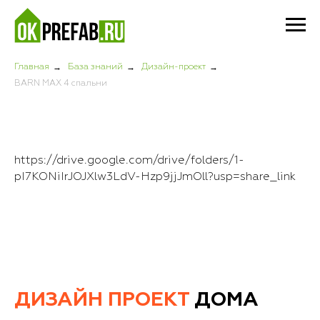
→
→
→
Главная
База знаний
Дизайн-проект
BARN MAX 4 спальни
https://drive.google.com/drive/folders/1-
pI7KONiIrJOJXlw3LdV-Hzp9jjJmOll?usp=share_link
ДИЗАЙН ПРОЕКТ
ДОМА