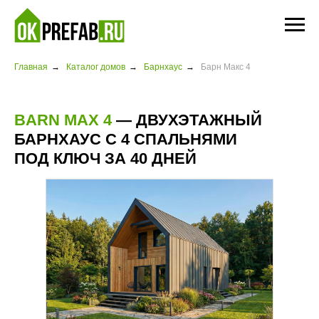
Главная
→
Каталог домов
→
Барнхаус
→
Барн Макс 4
BARN MAX 4
— ДВУХЭТАЖНЫЙ
БАРНХАУС С 4 СПАЛЬНЯМИ
ПОД КЛЮЧ ЗА 40 ДНЕЙ