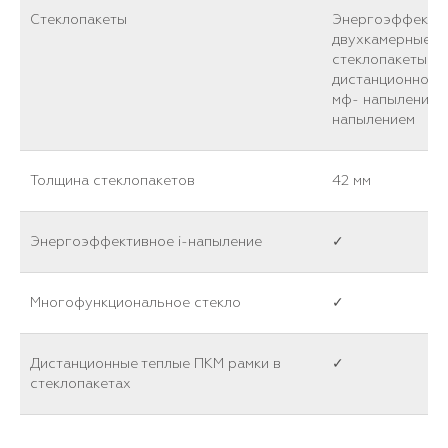
Стеклопакеты
Энергоэффекти
двухкамерные
стеклопакеты с 
дистанционной р
мф- напылением 
напылением
Толщина стеклопакетов
42 мм
Энергоэффективное i-напыление
✓
Многофункциональное стекло
✓
Дистанционные теплые ПКМ рамки в
✓
стеклопакетах