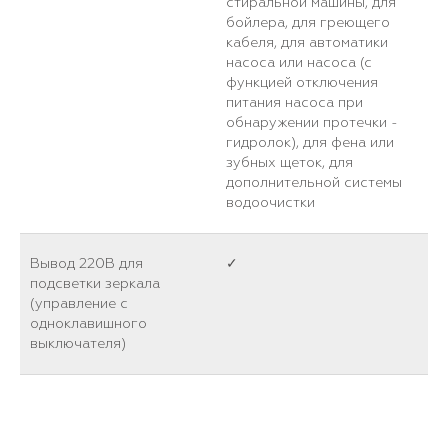
стиральной машины, для
бойлера, для греющего
кабеля, для автоматики
насоса или насоса (с
функцией отключения
питания насоса при
обнаружении протечки -
гидролок), для фена или
зубных щеток, для
дополнительной системы
водоочистки
Вывод 220В для
✓
подсветки зеркала
(управление с
одноклавишного
выключателя)