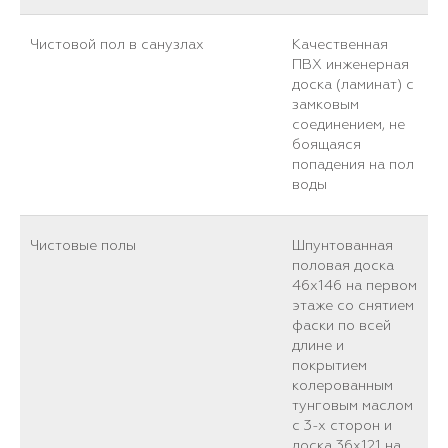
Чистовой пол в санузлах
Качественная
ПВХ инженерная
доска (ламинат) с
замковым
соединением, не
боящаяся
попадения на пол
воды
Чистовые полы
Шпунтованная
половая доска
46х146 на первом
этаже со снятием
фаски по всей
длине и
покрытием
колерованным
тунговым маслом
с 3-х сторон и
доска 36х121 на