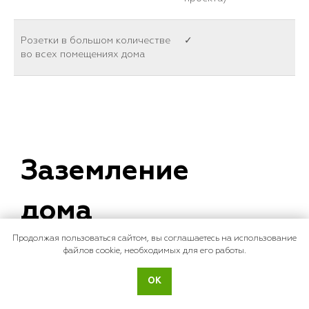
Розетки в большом количестве
✓
во всех помещениях дома
Заземление
дома
Продолжая пользоваться сайтом, вы соглашаетесь на использование
файлов cookie, необходимых для его работы.
Заземление для защиты
✓
обитателей дома от поражения
ОК
электротоком (при касании
прибора с нарушенной изоляцией