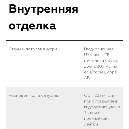
Внутренняя
отделка
Стены и потолок внутри
Гладкопильная
UYV или UTF
(имитация бруса)
доска 20х140 из
ели/сосны, сорт
АВ
Черновой пол в санузлах
ОСП 22 мм. шип-
паз с покрытием
гидроизоляцией в
3 слоя и
проклейкой
лентой