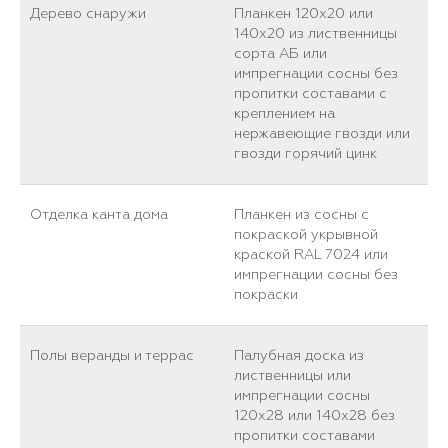
Дерево снаружи
Планкен 120х20 или
140х20 из лиственницы
сорта АБ или
импрегнации сосны без
пропитки составами с
креплением на
нержавеющие гвозди или
гвозди горячий цинк
Отделка канта дома
Планкен из сосны с
покраской укрывной
краской RAL 7024 или
импрегнации сосны без
покраски
Полы веранды и террас
Палубная доска из
лиственницы или
импрегнации сосны
120х28 или 140х28 без
пропитки составами