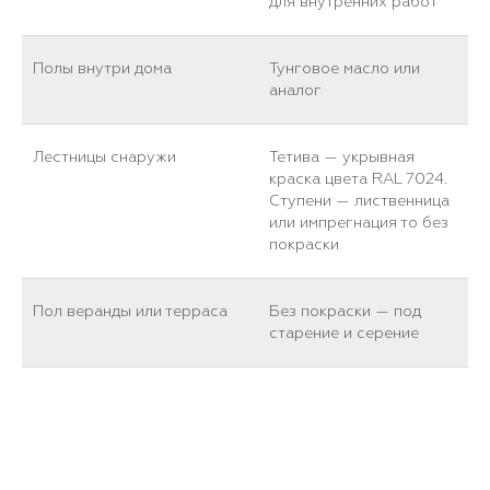
для внутренних работ
Полы внутри дома
Тунговое масло или
аналог
Лестницы снаружи
Тетива — укрывная
краска цвета RAL 7024.
Ступени — лиственница
или импрегнация то без
покраски
Пол веранды или терраса
Без покраски — под
старение и серение