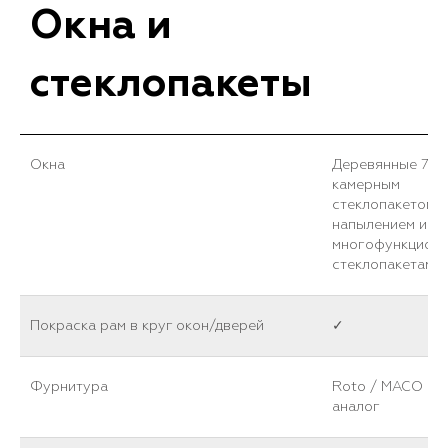
Окна и
стеклопакеты
Окна
Деревянные 78 м
камерным
стеклопакетом с 
напылением и
многофункцион
стеклопакетами.
Покраска рам в круг окон/дверей
✓
Фурнитура
Roto / MACO ил
аналог