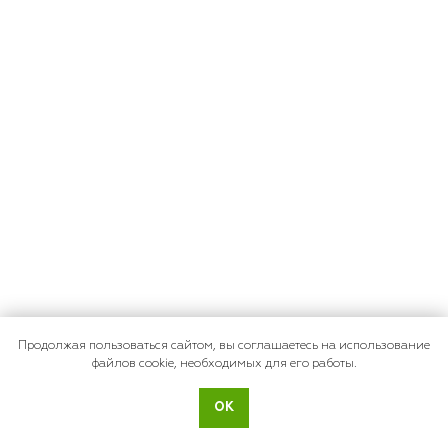
Продолжая пользоваться сайтом, вы соглашаетесь на использование
файлов cookie, необходимых для его работы.
ОК